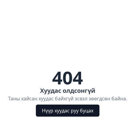
404
Хуудас олдсонгүй
Таны хайсан хуудас байхгүй эсвэл зөөгдсөн байна.
Нүүр хуудас руу буцах